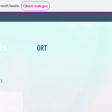
e noch heute.
Gleich loslegen
EN
ORT
63