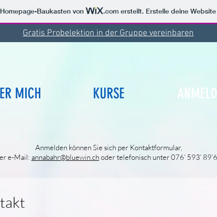
m Homepage-Baukasten von
.com
erstellt. Erstelle deine Websit
Gratis Probelektion in der Gruppe vereinbaren
ER MICH
KURSE
ANMELD
Anmelden können Sie sich per Kontaktformular,
er e-Mail:
annabahr@bluewin.ch
oder telefonisch unter 076’ 593’ 89’
takt